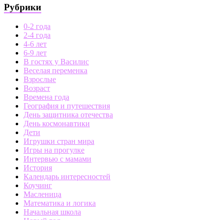
Рубрики
0-2 года
2-4 года
4-6 лет
6-9 лет
В гостях у Василис
Веселая переменка
Взрослые
Возраст
Времена года
География и путешествия
День защитника отечества
День космонавтики
Дети
Игрушки стран мира
Игры на прогулке
Интервью с мамами
История
Календарь интересностей
Коучинг
Масленица
Математика и логика
Начальная школа