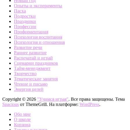
Новый год
Опыты и эксперименты
Пасха
Подростки
Праздники
Профессии
Профориентация
Психология воспитания
Психология и отношения
Развитие речи
Раннее развитие
Распечатай и играй
Сценарии праздников
Тайм-менеджмент
Творчество
Тематические занятия
Чтение и письмо
Энергия целей
Copyright © 2026
"Учимся играя"
. Все права защищены. Тема
Spacious
от ThemeGrill. На платформе:
WordPress
.
Обо мне
О школе
Корзина
Товары и услуги