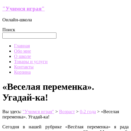
Перейти
"Учимся играя"
к
содержимому
Онлайн-школа
Поиск
Меню
Главная
Обо мне
О школе
Товары и услуги
Контакты
Корзина
«Веселая переменка».
Угадай-ка!
Вы здесь:
"Учимся играя"
>
Возраст
>
0-2 года
>
«Веселая
переменка». Угадай-ка!
Сегодня в нашей рубрике «Весёлая переменка» я рада