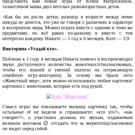
представить вам новые игры от Юлии Матроскиной,
талантливой мамы двух веселых разновозрастных деток.
«Как бы ни росли детки, разница в возрасте между ними
никуда не денется, это уже не говоря о различиях в характере
и восприятии мира. Можно играть вместе с одними и теми же
предметами, но всё равно по-разному и вместе с тем
интересно каждому. Никите — 1 год и 6 месяцев, Кате — 3,9.
Викторина «Угадай кто».
Поближе к 1 году 4 месяцам Никита помнил и воспроизводил
звуки достаточного количества животных/птиц/насекомых,
чтобы его знаний и умений хватило на потрясающую
семейную игру-викторину. За основу мы брали лото
«Животный мир», хотя можно использовать любые карточки/
картинки с животными, которые есть под рукой.
Смысл игры: вы показываете малышу картинку так, чтобы
остальные её не видели и спрашиваете: «кто это?», «как
говорит?», а участники должны по звукам, издаваемым
великим знатоком 😉 отгадать что за зверя/птицу/насекомое
он видит перед собой.