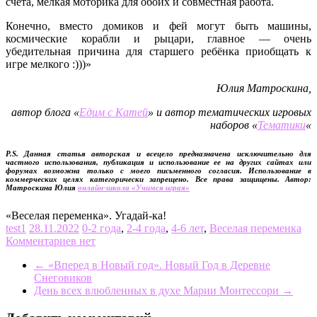
счёта, мелкая моторика для обоих и совместная работа.
Конечно, вместо домиков и фей могут быть машины,
космические корабли и рыцари, главное — очень
убедительная причина для старшего ребёнка приобщать к
игре мелкого :)))»
Юлия Матроскина,
автор блога «
Едим с Катей
» и автор тематических игровых
наборов «
Тематики
«
P.S. Данная статья авторская и всецело предназначена исключительно для
частного использования, публикация и использование ее на других сайтах или
форумах возможна только с моего письменного согласия. Использование в
коммерческих целях категорически запрещено. Все права защищены. Автор:
Матроскина Юлия
онлайн-школа «Учимся играя»
«Веселая переменка». Угадай-ка!
test1
28.11.2022
0-2 года
,
2-4 года
,
4-6 лет
,
Веселая переменка
Комментариев нет
←
«Вперед в Новый год». Новый Год в Деревне
Снеговиков
День всех влюбленных в духе Марии Монтессори
→