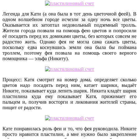
Легенда для Кати (а она была в тот день цветочной феей). В
одном волшебном городе исчезли за одну ночь все цветы.
Оказывается их затоптал недовольный подземный тролль.
Жители города позвали на помощь фею цветов и попросили
её посадить перед их домиками цветы, без которых совсем не
радостно жить. Однако фея не могла сама сажать цветы,
поскольку едва коснувшись земли она была бы поймана
троллем, поэтому фея позвала на помощь своего верного
помощника — эльфа (Никиту).
Процесс: Катя смотрит на номер дома, определяет сколько
цветов надо посадить перед ним, катает шарики, выдаёт
Никите, показывает куда лепить шарик. Никита кладёт шарик
пластилина куда ему показывает Катя, прижимает его
пальцем и, получив восторги и ликования жителей страны,
пищит от радости.
Кате понравилась роль феи и то, что фея руководила. Никите
просто нравится пластилин, а мне нужно было закрепление