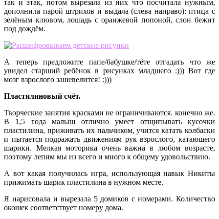
так и этак, потом вырезала из них что посчитала нужным,
дополнила парой штрихов и выдала (слева направо): птица с
зелёным клювом, лошадь с оранжевой попоной, слон бежит
под дождём.
А теперь предложите папе/бабушке/тёте отгадать что же
увидел старший ребёнок в рисунках младшего :))) Вот где
мозг взрослого зашевелится! :)))
Пластилиновый счёт.
Творческие занятия красками не ограничиваются. конечно же.
В 1,5 года малыш отлично умеет отщипывать кусочки
пластилина, приживать их пальчиком, учится катать колбаски
и пытается подражать движениям рук взрослого, катающего
шарики. Мелкая моторика очень важна в любом возрасте,
поэтому лепим мы из всего и много к общему удовольствию.
А вот какая получилась игра, использующая навык Никиты
прижимать шарик пластилина в нужном месте.
Я нарисовала и вырезала 5 домиков с номерами. Количество
окошек соответствует номеру дома.