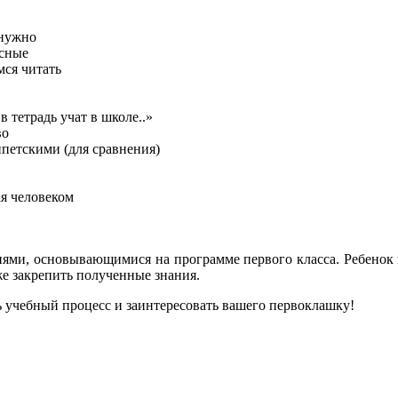
 нужно
асные
мся читать
тетрадь учат в школе..»
во
петскими (для сравнения)
ая человеком
ями, основывающимися на программе первого класса. Ребенок 
кже закрепить полученные знания.
ь учебный процесс и заинтересовать вашего первоклашку!