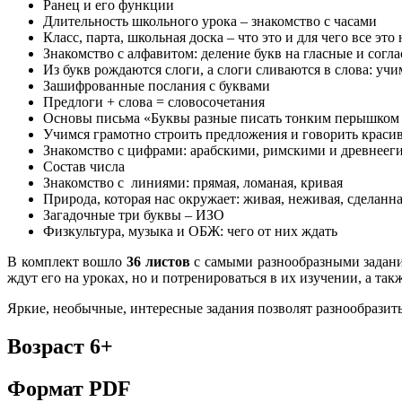
Ранец и его функции
Длительность школьного урока – знакомство с часами
Класс, парта, школьная доска – что это и для чего все это
Знакомство с алфавитом: деление букв на гласные и согл
Из букв рождаются слоги, а слоги сливаются в слова: учи
Зашифрованные послания с буквами
Предлоги + слова = словосочетания
Основы письма «Буквы разные писать тонким перышком в 
Учимся грамотно строить предложения и говорить краси
Знакомство с цифрами: арабскими, римскими и древнееги
Состав числа
Знакомство с линиями: прямая, ломаная, кривая
Природа, которая нас окружает: живая, неживая, сделанн
Загадочные три буквы – ИЗО
Физкультура, музыка и ОБЖ: чего от них ждать
В комплект вошло
36 листов
с самыми разнообразными задани
ждут его на уроках, но и потренироваться в их изучении, а та
Яркие, необычные, интересные задания позволят разнообразит
Возраст 6+
Формат PDF