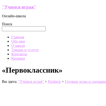
Перейти
"Учимся играя"
к
содержимому
Онлайн-школа
Поиск
Меню
Главная
Обо мне
О школе
Товары и услуги
Контакты
Корзина
«Первоклассник»
Вы здесь:
"Учимся играя"
>
Products
>
Готовые игры и сценарии