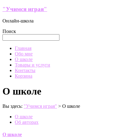
Перейти
"Учимся играя"
к
содержимому
Онлайн-школа
Поиск
Меню
Главная
Обо мне
О школе
Товары и услуги
Контакты
Корзина
О школе
Вы здесь:
"Учимся играя"
>
О школе
О школе
Об авторах
О школе