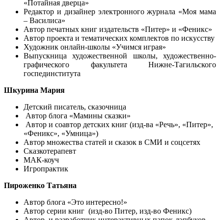
«Потайная дверца»
Редактор и дизайнер электронного журнала «Моя мама
– Василиса»
Автор печатных книг издательств «Питер» и «Феникс»
Автор проекта и тематических комплектов по искусству
Художник онлайн-школы «Учимся играя»
Выпускница художественной школы, художественно-
графического факультета Нижне-Тагильского
госпединститута
Шкурина Мария
Детский писатель, сказочница
Автор блога «Мамины сказки»
Автор и соавтор детских книг (изд-ва «Речь», «Питер»,
«Феникс», «Умница»)
Автор множества статей и сказок в СМИ и соцсетях
Сказкотерапевт
МАК-коуч
Игропрактик
Пироженко Татьяна
Автор блога «Это интересно!»
Автор серии книг (изд-во Питер, изд-во Феникс)
Автор и разработчик интерактивных папок-лэпбуков