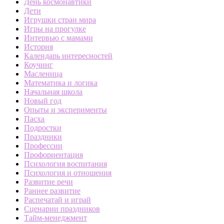
День космонавтики
Дети
Игрушки стран мира
Игры на прогулке
Интервью с мамами
История
Календарь интересностей
Коучинг
Масленица
Математика и логика
Начальная школа
Новый год
Опыты и эксперименты
Пасха
Подростки
Праздники
Профессии
Профориентация
Психология воспитания
Психология и отношения
Развитие речи
Раннее развитие
Распечатай и играй
Сценарии праздников
Тайм-менеджмент