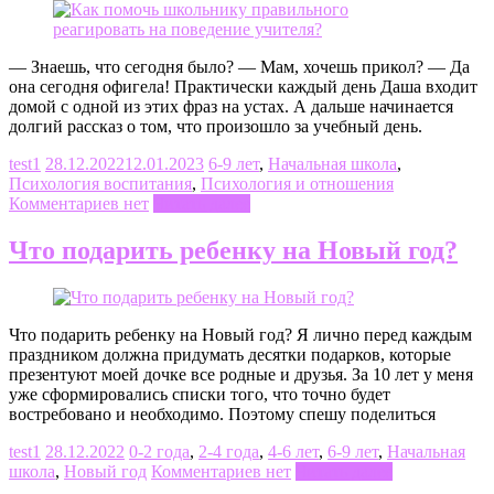
— Знаешь, что сегодня было? — Мам, хочешь прикол? — Да
она сегодня офигела! Практически каждый день Даша входит
домой с одной из этих фраз на устах. А дальше начинается
долгий рассказ о том, что произошло за учебный день.
test1
28.12.2022
12.01.2023
6-9 лет
,
Начальная школа
,
Психология воспитания
,
Психология и отношения
Комментариев нет
Читать далее
Что подарить ребенку на Новый год?
Что подарить ребенку на Новый год? Я лично перед каждым
праздником должна придумать десятки подарков, которые
презентуют моей дочке все родные и друзья. За 10 лет у меня
уже сформировались списки того, что точно будет
востребовано и необходимо. Поэтому спешу поделиться
test1
28.12.2022
0-2 года
,
2-4 года
,
4-6 лет
,
6-9 лет
,
Начальная
школа
,
Новый год
Комментариев нет
Читать далее