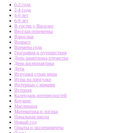
0-2 года
2-4 года
4-6 лет
6-9 лет
В гостях у Василис
Веселая переменка
Взрослые
Возраст
Времена года
География и путешествия
День защитника отечества
День космонавтики
Дети
Игрушки стран мира
Игры на прогулке
Интервью с мамами
История
Календарь интересностей
Коучинг
Масленица
Математика и логика
Начальная школа
Новый год
Опыты и эксперименты
Пасха