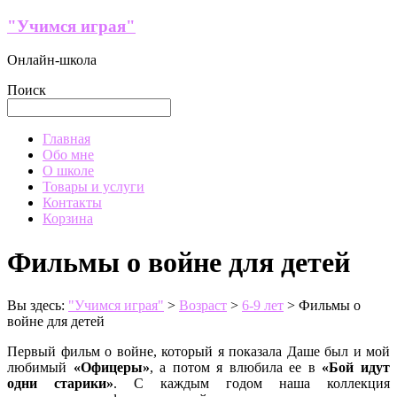
Перейти
"Учимся играя"
к
содержимому
Онлайн-школа
Поиск
Меню
Главная
Обо мне
О школе
Товары и услуги
Контакты
Корзина
Фильмы о войне для детей
Вы здесь:
"Учимся играя"
>
Возраст
>
6-9 лет
>
Фильмы о
войне для детей
Первый фильм о войне, который я показала Даше был и мой
любимый
«Офицеры»
, а потом я влюбила ее в
«Бой идут
одни старики»
. С каждым годом наша коллекция