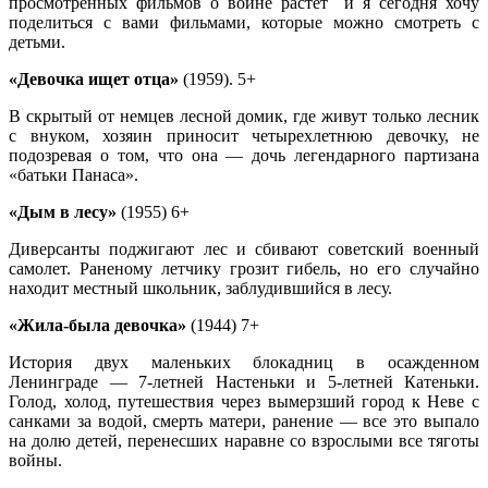
просмотренных фильмов о войне растет и я сегодня хочу
поделиться с вами фильмами, которые можно смотреть с
детьми.
«Девочка ищет отца»
(1959). 5+
В скрытый от немцев лесной домик, где живут только лесник
с внуком, хозяин приносит четырехлетнюю девочку, не
подозревая о том, что она — дочь легендарного партизана
«батьки Панаса».
«Дым в лесу»
(1955) 6+
Диверсанты поджигают лес и сбивают советский военный
самолет. Раненому летчику грозит гибель, но его случайно
находит местный школьник, заблудившийся в лесу.
«Жила-была девочка»
(1944) 7+
История двух маленьких блокадниц в осажденном
Ленинграде — 7-летней Настеньки и 5-летней Катеньки.
Голод, холод, путешествия через вымерзший город к Неве с
санками за водой, смерть матери, ранение — все это выпало
на долю детей, перенесших наравне со взрослыми все тяготы
войны.