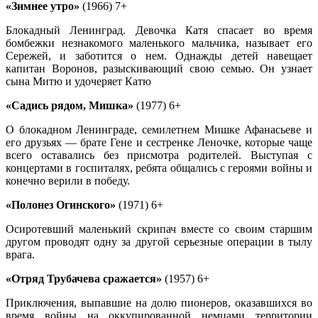
«Зимнее утро»
(1966) 7+
Блокадный Ленинград. Девочка Катя спасает во время
бомбежки незнакомого маленького мальчика, называет его
Сережей, и заботится о нем. Однажды детей навещает
капитан Воронов, разыскивающий свою семью. Он узнает
сына Митю и удочеряет Катю
«Садись рядом, Мишка»
(1977) 6+
О блокадном Ленинграде, семилетнем Мишке Афанасьеве и
его друзьях — брате Гене и сестренке Леночке, которые чаще
всего оставались без присмотра родителей. Выступая с
концертами в госпиталях, ребята общались с героями войны и
конечно верили в победу.
«Полонез Огинского»
(1971) 6+
Осиротевший маленький скрипач вместе со своим старшим
другом проводят одну за другой серьезные операции в тылу
врага.
«Отряд Трубачева сражается»
(1957) 6+
Приключения, выпавшие на долю пионеров, оказавшихся во
время войны на оккупированной немцами территории